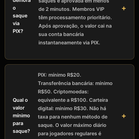
demora
saques é aprovada em menos
o
de 2 minutos. Membros VIP
saque
têm processamento prioritário.
via
Após aprovação, o valor cai na
PIX?
sua conta bancária
instantaneamente via PIX.
PIX: mínimo R$20.
Transferência bancária: mínimo
R$50. Criptomoedas:
equivalente a R$100. Carteira
Qual o
valor
digital: mínimo R$30. Não há
mínimo
taxa para nenhum método de
para
saque. O valor máximo diário
saque?
para jogadores regulares é