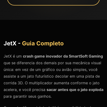
JetX -
Guia Completo
JetX é um
crash game inovador da SmartSoft Gaming
que se diferencia dos demais por sua mecânica visual
única: em vez de um gráfico ou avião simples, você
assiste a um jato futurístico decolar em uma pista de
corrida 3D. O multiplicador aumenta conforme o jato
acelera, e você precisa
sacar antes que o jato exploda
para garantir seus ganhos.