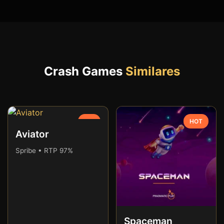
Crash Games
Similares
Nº1
HOT
Aviator
Spribe • RTP 97%
Spaceman