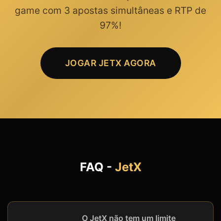
game com 3 apostas simultâneas e RTP de
97%!
JOGAR JETX AGORA
FAQ -
JetX
O JetX não tem um limite