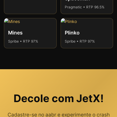
Pragmatic • RTP 96.5%
Mines
Plinko
Spribe • RTP 97%
Spribe • RTP 97%
Decole com JetX!
Cadastre-se no aabr e experimente o crash