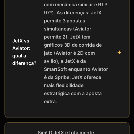
com mecânica similar e RTP
97%. As diferenças: JetX
permite 3 apostas
simultâneas (Aviator
permite 2), JetX tem
JetX vs
gráficos 3D de corrida de
Aviator:
jato (Aviator é 2D com
qual a
avião), e JetX é da
diferença?
SmartSoft enquanto Aviator
é da Spribe. JetX oferece
mais flexibilidade
estratégica com a aposta
extra.
Sim! O JetX é totalmente