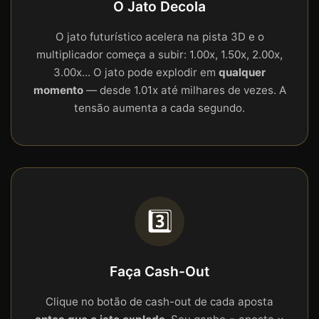
O Jato Decola
O jato futurístico acelera na pista 3D e o
multiplicador começa a subir: 1.00x, 1.50x, 2.00x,
3.00x... O jato pode explodir em
qualquer
momento
— desde 1.01x até milhares de vezes. A
tensão aumenta a cada segundo.
3️⃣
Faça Cash-Out
Clique no botão de cash-out de cada aposta